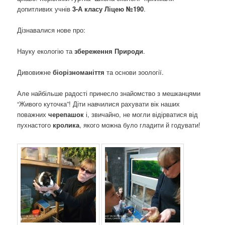
о
допитливих учнів
3-А класу Ліцею №190
.
з
а
Дізнавалися нове про:
п
и
Науку екологію та
збереження Природи
.
с
а
Дивовижне
біорізноманіття
та основи зоології.
х
Але найбільше радості принесло знайомство з мешканцями
“Живого куточка”! Діти навчилися рахувати вік наших
поважних
черепашок
і, звичайно, не могли відірватися від
пухнастого
кролика
, якого можна було гладити й годувати!