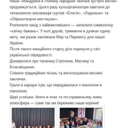
Наша «Мандрівка в глибину народних звичаїв зустрічі весни»
о
продовжується. Цього разу кульорганізатори завітали до
з
талановитих вихованців гуртків «Елегія», «Ладоньки» та
а
«Образотворче мистецтво».
п
Розпочали захід з найважливішого — запалили символічну
и
«свічку бажань». У колі друзів, тримаючи в думках єдину
с
мету, ми разом закликали Мир та Перемогу для нашої
а
України.
х
Після такого емоційного старту діти поринули у світ
української обрядовості:
Дізнавалися про таємниці Стрітення, Масниці та
Благовіщення.
Співали традиційних пісень та виголошували весняні
заклички.
Грали в народні ігри, що передавалися з покоління в
покоління.
Щирі усмішки, блиск в очах та по-справжньому жива
атмосфера — саме так ми бережемо наше коріння!