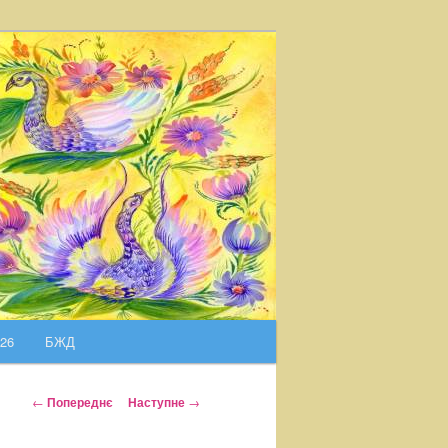
026
БЖД
Н
←
Попереднє
Наступне
→
а