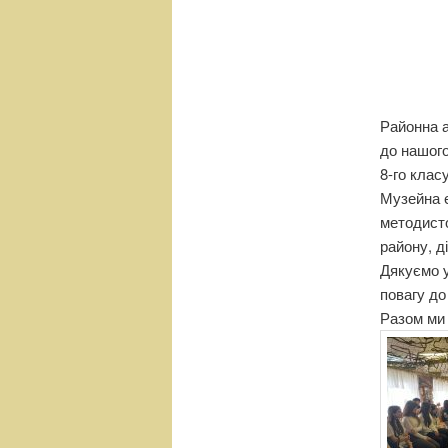
н
е
м
е
н
ю
Районна а
до нашого
8-го клас
Музейна е
методист
району, д
Дякуємо у
повагу до
Разом ми 