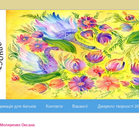
ста Києва
ського району міста Києва
рмація для батьків
Контакти
Вакансії
Джерело творчості 2
Моляренко Оксана