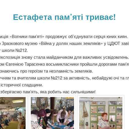
Естафета пам’яті триває!
кція «Вогники пам’яті» продовжує об’єднувати серця юних киян.
 Зразкового музею «Війна у долях наших земляків» у ЦДЮТ заві
у школи №212.
кспозиція знову стала майданчиком для важливих усвідомлень.
ом Євгенією Тарасенко восьмикласники пройшли дорогами пам’я
ізнаючись про героїзм та незламність земляків.
чням та вчителям школи №212 за активність, небайдужі очі та г
 історичної спадщини.
зберігаємо пам’ять, яка робить нас сильнішими!