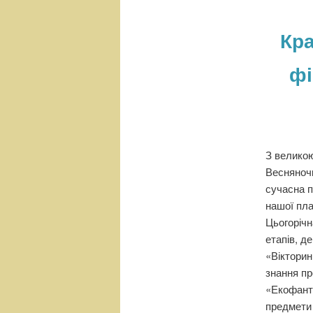
н
е
Кра
м
е
фі
н
ю
З великою
Весняночк
сучасна п
нашої пла
Цьогорічн
етапів, д
«Вікторин
знання пр
«Екофанта
предмети 