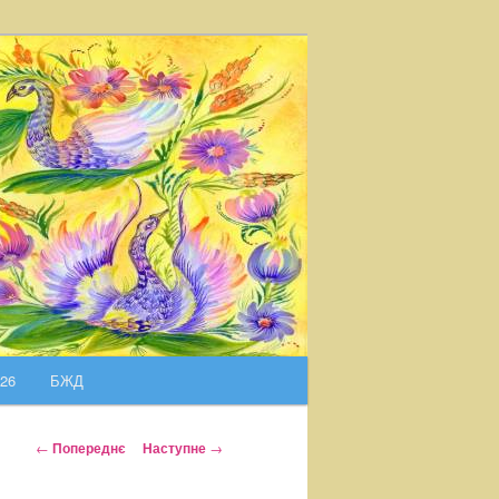
026
БЖД
Н
←
Попереднє
Наступне
→
а