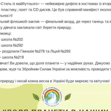
Стиль із майбутнього» — неймовірне дефіле в костюмах із втор
 пластику, газет та CD-дисків. Це був справжній маніфест еколог
льності!
ьний флешмоб-заклик — фінальний акорд, де через танець та е
у дівчата закликали світ берегти природу.
еможці:
— школа №202
— школа №292
 розділили Гімназія №278 та Ліцей №293
— школа №218
івчат! Ви довели, що доля планети — у надійних руках. Дякуємо
орам, журі та Збройним Силам України за можливість проводити т
природу і нехай кожна весна в Україні буде мирною та квітучою!
равач