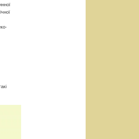
инної
ічної
ко-
акі