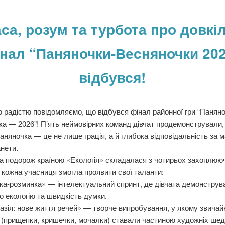
са, розум та турбота про довкі
нал “Паняночки-Весняночки 20
відбувся!
 радістю повідомляємо, що відбувся фінал районної гри “Паняно
а — 2026”! П’ять неймовірних команд дівчат продемонстрували,
аняночка — це не лише грація, а й глибока відповідальність за 
нети.
а подорож країною «Екологія» складалася з чотирьох захоплюю
е кожна учасниця змогла проявити свої таланти:
ка-розминка» — інтелектуальний спринт, де дівчата демонструв
о екологію та швидкість думки.
зія: нове життя речей» — творче випробування, у якому звичай
(прищепки, кришечки, мочалки) ставали частиною художніх шед