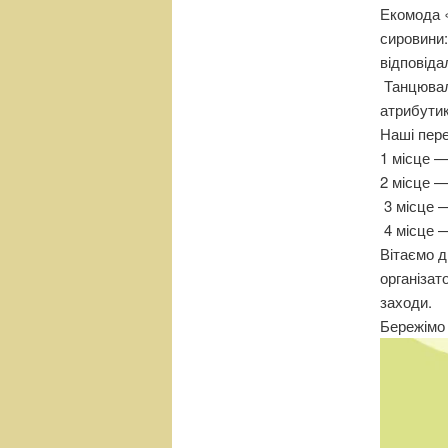
Екомода «
сировини:
відповіда
Танцювал
атрибутик
Наші пер
1 місце 
2 місце 
3 місце —
4 місце 
Вітаємо д
організат
заходи.
Бережімо 
Відеопрог