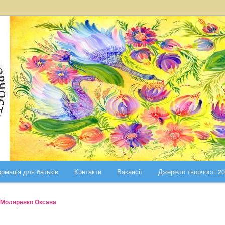
ста Києва
ського району міста Києва
рмація для батьків
Контакти
Вакансії
Джерело творчості 2
Моляренко Оксана