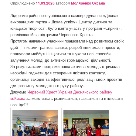
о
Оприлюднено
11.03.2026
автором
Моляренко Оксана
з
а
Лідерами районного учнівського самоврядування «Десна» –
п
вихованцями гуртка «Школа успіху» Центру дитячої та
и
юнацької творчості, було взято участь у програмі «Спринт»,
с
реалізованій за підтримки Червоного Хреста.
а
Протягом навчання учасники працювали над розвитком своїх
х
ідей — писали грантові заявки, розробляли власні проєкти,
планували майбутні ініціативи та шукали нові способи
залучення молоді до активної громадської діяльності.
За результатами програми наша активна молодь отримала
необхідні гаджети для створення якісного контенту,
організації заходів та ефективнішої реалізації своїх проєктів
для розвитку молодіжного руху району.
Дякуємо
Червоний Хрест України Деснянського району
м.Києва
за можливість розвиватися, навчатися та втілювати
нові ідеї!!