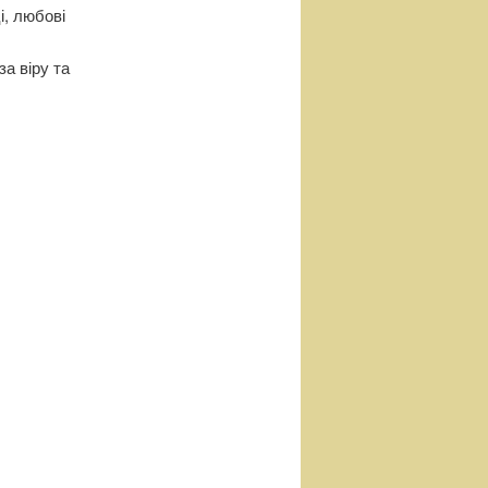
і, любові
а віру та