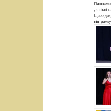
Пишаємося
до пісні 
Щиро дяку
підтримку