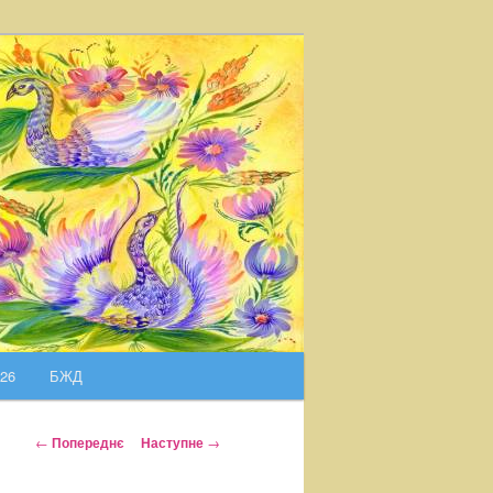
026
БЖД
Н
←
Попереднє
Наступне
→
а