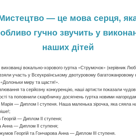
Мистецтво — це мова серця, як
обливо гучно звучить у викона
наших дітей
 вихованці вокально-хорового гуртка «Струмочок» (керівник Лю
взяли участь у Всеукраїнському двотуровому багатожанровому 
«Долоньки миру та щастя!».
лювання та серйозну конкуренцію, наші артисти показали чудов
сті та поповнили скарбничку досягнень гуртка новими нагорода
Марія — Диплом I ступеня. Наша маленька зірочка, яка сяяла на
іше!;
Георгій — Диплом ІІ ступеня;
 Анна — Диплом ІІ ступеня;
кумов Георгій та Гончарова Анна — Диплом ІІІ ступеня.