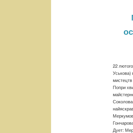
н
е
м
е
ос
н
ю
22 лютого
Уськова) 
мистецтв 
Попри хви
майстерно
Соколова 
найяскрав
Меркумов 
Гончарова
Дует: Мер