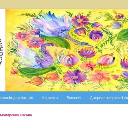
ста Києва
ського району міста Києва
рмація для батьків
Контакти
Вакансії
Джерело творчості 2
Моляренко Оксана