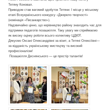
о
Тетяну Коновал.
з
​Приводом став вагомий здобуток Тетяни: І місце у міському
а
етапі Всеукраїнського конкурсу «Джерело творчості»
п
(номінація «Писанкарство»).
и
​Надзвичайно цінно, що керівництво району знаходить час для
с
підтримки педагогів позашкілля. Таку увагу ми сприймаємо
а
як високу оцінку роботи всього колективу ЦДЮТ.
х
​Дякуємо Оксані Олександрівні за візит, а Тетяні Олексіївні—
за відданість українському мистецтву та високий
професіоналізм!
Позашкілля Деснянського — це простір талантів!