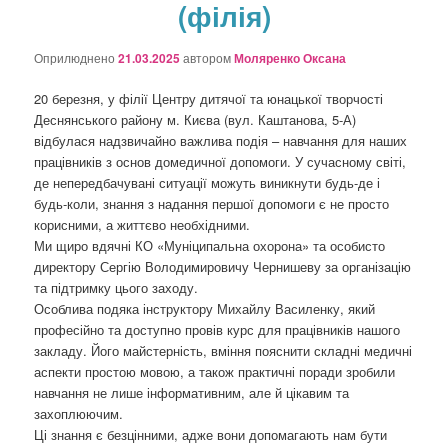
(філія)
о
з
а
Оприлюднено
21.03.2025
автором
Моляренко Оксана
п
и
20 березня, у філії Центру дитячої та юнацької творчості
с
Деснянського району м. Києва (вул. Каштанова, 5-А)
а
відбулася надзвичайно важлива подія – навчання для наших
х
працівників з основ домедичної допомоги. У сучасному світі,
де непередбачувані ситуації можуть виникнути будь-де і
будь-коли, знання з надання першої допомоги є не просто
корисними, а життєво необхідними.
Ми щиро вдячні КО «Муніципальна охорона» та особисто
директору Сергію Володимировичу Чернишеву за організацію
та підтримку цього заходу.
Особлива подяка інструктору Михайлу Василенку, який
професійно та доступно провів курс для працівників нашого
закладу. Його майстерність, вміння пояснити складні медичні
аспекти простою мовою, а також практичні поради зробили
навчання не лише інформативним, але й цікавим та
захоплюючим.
Ці знання є безцінними, адже вони допомагають нам бути