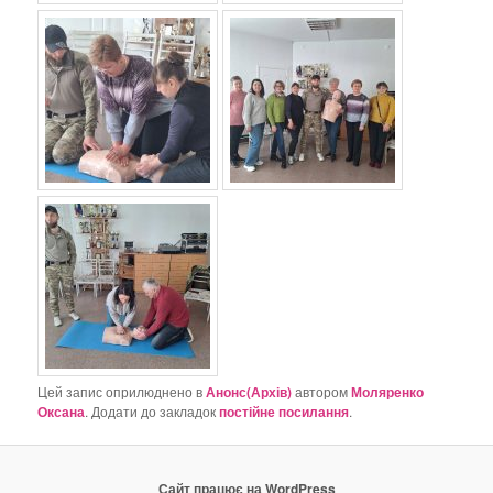
Цей запис оприлюднено в
Анонс(Архів)
автором
Моляренко
Оксана
. Додати до закладок
постійне посилання
.
Сайт працює на WordPress