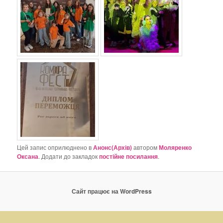
Цей запис оприлюднено в
Анонс(Архів)
автором
Моляренко
Оксана
. Додати до закладок
постійне посилання
.
Сайт працює на WordPress