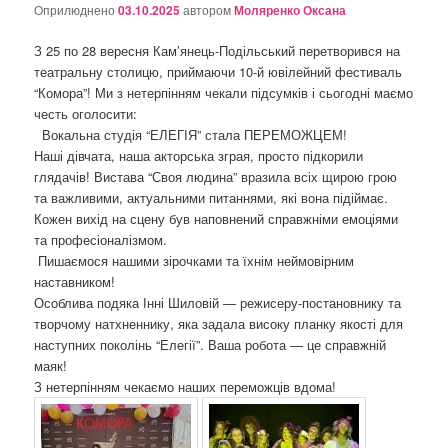
о
Оприлюднено
03.10.2025
автором
Моляренко Оксана
з
а
З 25 по 28 вересня Кам’янець-Подільський перетворився на
п
театральну столицю, приймаючи 10-й ювілейний фестиваль
и
“Комора”! Ми з нетерпінням чекали підсумків і сьогодні маємо
с
честь оголосити:
а
Вокальна студія “ЕЛЕГІЯ” стала ПЕРЕМОЖЦЕМ!
х
Наші дівчата, наша акторська зграя, просто підкорили
глядачів! Вистава “Своя людина” вразила всіх щирою грою
та важливими, актуальними питаннями, які вона підіймає.
Кожен вихід на сцену був наповнений справжніми емоціями
та професіоналізмом.
Пишаємося нашими зірочками та їхнім неймовірним
наставником!
Особлива подяка Інні Шиловій — режисеру-постановнику та
творчому натхненнику, яка задала високу планку якості для
наступних поколінь “Елегії”. Ваша робота — це справжній
маяк!
З нетерпінням чекаємо наших переможців вдома!