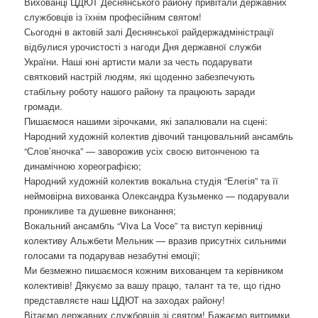
Вихованці ЦДЮТ Деснянського району привітали державних
о
службовців із їхнім професійним святом!
з
Сьогодні в актовій залі Деснянської райдержадміністрації
а
відбулися урочистості з нагоди Дня державної служби
п
України. Наші юні артисти мали за честь подарувати
и
святковий настрій людям, які щоденно забезпечують
с
стабільну роботу нашого району та працюють заради
а
громади.
х
Пишаємося нашими зірочками, які запалювали на сцені:
Народний художній колектив дівочий танцювальний ансамбль
“Слов’яночка” — заворожив усіх своєю витонченою та
динамічною хореографією;
Народний художній колектив вокальна студія “Елегія” та її
неймовірна вихованка Олександра Кузьменко — подарували
проникливе та душевне виконання;
Вокальний ансамбль “Viva La Voce” та виступ керівниці
колективу Альжбети Мельник — вразив присутніх сильними
голосами та подарував незабутні емоції;
Ми безмежно пишаємося кожним вихованцем та керівником
колективів! Дякуємо за вашу працю, талант та те, що гідно
представляєте наш ЦДЮТ на заходах району!
Вітаємо державних службовців зі святом! Бажаємо витримки,