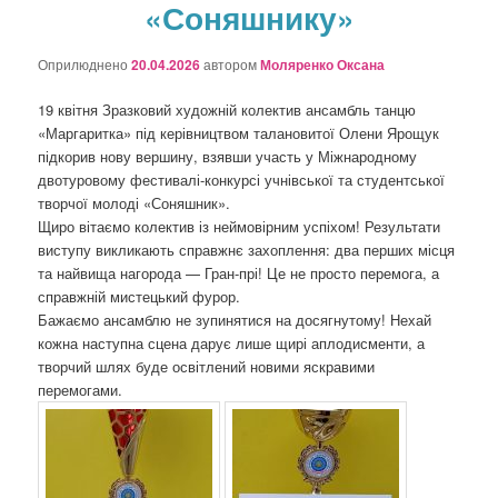
«Соняшнику»
о
з
а
Оприлюднено
20.04.2026
автором
Моляренко Оксана
п
и
19 квітня Зразковий художній колектив ансамбль танцю
с
«Маргаритка» під керівництвом талановитої Олени Ярощук
а
підкорив нову вершину, взявши участь у Міжнародному
х
двотуровому фестивалі-конкурсі учнівської та студентської
творчої молоді «Соняшник».
Щиро вітаємо колектив із неймовірним успіхом! Результати
виступу викликають справжнє захоплення: два перших місця
та найвища нагорода — Гран-прі! Це не просто перемога, а
справжній мистецький фурор.
Бажаємо ансамблю не зупинятися на досягнутому! Нехай
кожна наступна сцена дарує лише щирі аплодисменти, а
творчий шлях буде освітлений новими яскравими
перемогами.