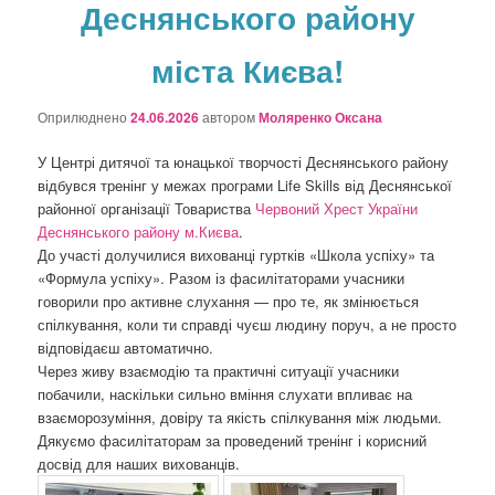
Деснянського району
о
з
а
міста Києва!
п
и
Оприлюднено
24.06.2026
автором
Моляренко Оксана
с
а
У Центрі дитячої та юнацької творчості Деснянського району
х
відбувся тренінг у межах програми Life Skills від Деснянської
районної організації Товариства
Червоний Хрест України
Деснянського району м.Києва
.
До участі долучилися вихованці гуртків «Школа успіху» та
«Формула успіху». Разом із фасилітаторами учасники
говорили про активне слухання — про те, як змінюється
спілкування, коли ти справді чуєш людину поруч, а не просто
відповідаєш автоматично.
Через живу взаємодію та практичні ситуації учасники
побачили, наскільки сильно вміння слухати впливає на
взаєморозуміння, довіру та якість спілкування між людьми.
Дякуємо фасилітаторам за проведений тренінг і корисний
досвід для наших вихованців.