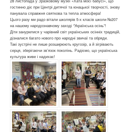
28 листопада у Зразковому музеї «Хата моєї бабусі», що
о
гостинно діє при Центрі дитячої та юнацької творчості, знову
з
панувала справжня святкова та тепла атмосфера!
а
Цього разу ми радо вітали школярів 5-х класів школи №207
п
на нашому народознавчому заході “Українська осінь”!
и
Діти занурилися у чарівний світ українських осінніх традицій,
с
дізналися багато нового про народні звичаї та обряди.
а
Такі зустрічі не лише розширюють кругозір, а й зігрівають
х
серця, зберігаючи зв’язок поколінь. Радіємо, що українська
культура живе і надихає!