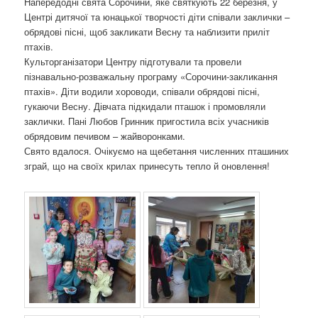
Напередодні свята Сорочини, яке святкують 22 березня, у
о
Центрі дитячої та юнацької творчості діти співали заклички –
з
обрядові пісні, щоб закликати Весну та наблизити приліт
а
птахів.
п
Культорганізатори Центру підготували та провели
и
пізнавально-розважальну програму «Сорочини-закликання
с
птахів». Діти водили хороводи, співали обрядові пісні,
а
гукаючи Весну. Дівчата підкидали пташок і промовляли
х
заклички. Пані Любов Гринник пригостила всіх учасників
обрядовим печивом – жайворонками.
Свято вдалося. Очікуємо на щебетання численних пташиних
зграй, що на своїх крилах принесуть тепло й оновлення!