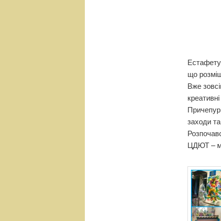
н
е
м
е
н
ю
Естафету 
що розміщ
Вже зовсі
креативні
Причепури
заходи та
Розпочавс
ЦДЮТ – мі