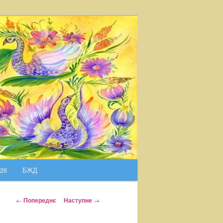
026
БЖД
Н
←
Попереднє
Наступне
→
а