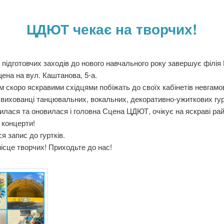
ЦДЮТ чекає на творчих!
підготовчих заходів до нового навчального року завершує філі
ена на вул. Каштанова, 5-а.
м скоро яскравими східцями побіжать до своїх кабінетів невгамов
 вихованці танцювальних, вокальних, декоративно-ужиткових гур
лася та оновилася і головна Сцена ЦДЮТ, очікує на яскраві рай
 концерти!
я запис до гуртків.
сце творчих! Приходьте до нас!