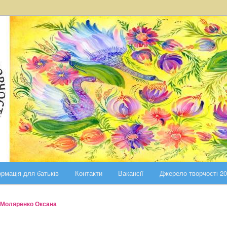
ста Києва
ського району міста Києва
рмація для батьків
Контакти
Вакансії
Джерело творчості 2
Моляренко Оксана