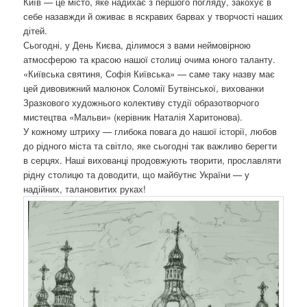
Київ — це місто, яке надихає з першого погляду, закохує в
о
себе назавжди й оживає в яскравих барвах у творчості наших
з
дітей.
а
Сьогодні, у День Києва, ділимося з вами неймовірною
п
атмосферою та красою нашої столиці очима юного таланту.
и
«Київська святиня, Софія Київська» — саме таку назву має
с
цей дивовижний малюнок Соломії Бутвінської, вихованки
а
Зразкового художнього колективу студії образотворчого
х
мистецтва «Мальви» (керівник Наталія Харитонова).
У кожному штриху — глибока повага до нашої історії, любов
до рідного міста та світло, яке сьогодні так важливо берегти
в серцях. Наші вихованці продовжують творити, прославляти
рідну столицю та доводити, що майбутнє України — у
надійних, талановитих руках!