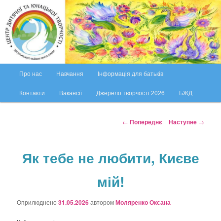
Перейти
ЦДЮТ Деснянського району міста Києва
до
основного
вмісту
ЦДЮТ Деснянського району міста
Києва
Г
Про нас
Навчання
Інформація для батьків
о
л
Контакти
Вакансії
Джерело творчості 2026
БЖД
о
в
н
Н
←
Попереднє
Наступне
→
е
а
м
в
е
і
Як тебе не любити, Києве
н
г
ю
а
мій!
ц
і
Оприлюднено
31.05.2026
автором
Моляренко Оксана
я
п