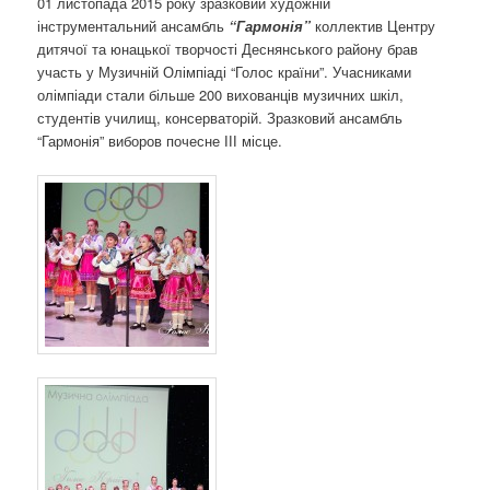
01 листопада 2015 року зразковий художній
о
інструментальний ансамбль
“Гармонія”
коллектив Центру
з
дитячої та юнацької творчості Деснянського району брав
а
участь у Музичній Олімпіаді “Голос країни”. Учасниками
п
олімпіади стали більше 200 вихованців музичних шкіл,
и
студентів училищ, консерваторій. Зразковий ансамбль
с
“Гармонія” виборов почесне ІІІ місце.
а
х