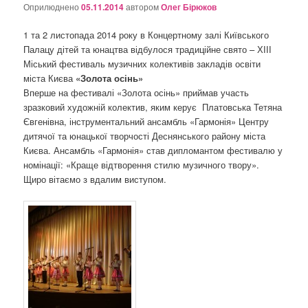
о
Оприлюднено
05.11.2014
автором
Олег Бірюков
з
а
1 та 2 листопада 2014 року в Концертному залі Київського
п
Палацу дітей та юнацтва відбулося традиційне свято – ХІІІ
и
Міський фестиваль музичних колективів закладів освіти
с
міста Києва
«Золота осінь»
а
Вперше на фестивалі «Золота осінь» приймав участь
х
зразковий художній колектив, яким керує Платовська Тетяна
Євгенівна, інструментальний ансамбль «Гармонія» Центру
дитячої та юнацької творчості Деснянського району міста
Києва. Ансамбль «Гармонія» став дипломантом фестивалю у
номінації: «Краще відтворення стилю музичного твору».
Щиро вітаємо з вдалим виступом.