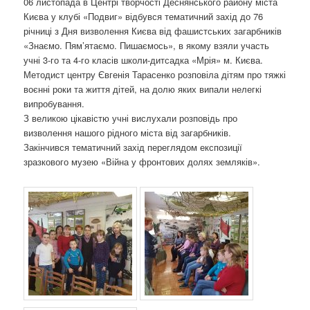
06 листопада в Центрі творчості Деснянського району міста
о
Києва у клубі «Подвиг» відбувся тематичний захід до 76
з
річниці з Дня визволення Києва від фашистських загарбників
а
«Знаємо. Пям’ятаємо. Пишаємось», в якому взяли участь
п
учні 3-го та 4-го класів школи-дитсадка «Мрія» м. Києва.
и
Методист центру Євгенія Тарасенко розповіла дітям про тяжкі
с
воєнні роки та життя дітей, на долю яких випали нелегкі
а
випробування.
х
З великою цікавістю учні вислухали розповідь про
визволення нашого рідного міста від загарбників.
Закінчився тематичний захід переглядом експозиції
зразкового музею «Війна у фронтових долях земляків».