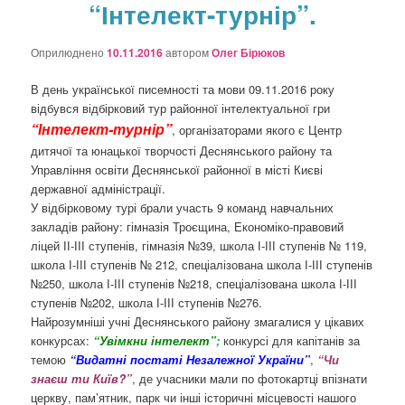
“Інтелект-турнір”.
о
з
а
Оприлюднено
10.11.2016
автором
Олег Бірюков
п
и
В день української писемності та мови 09.11.2016 року
с
відбувся відбірковий тур районної інтелектуальної гри
а
“Інтелект-турнір”
, організаторами якого є Центр
х
дитячої та юнацької творчості Деснянського району та
Управління освіти Деснянської районної в місті Києві
державної адміністрації.
У відбірковому турі брали участь 9 команд навчальних
закладів району: гімназія Троєщина, Економіко-правовий
ліцей ІІ-ІІІ ступенів, гімназія №39, школа І-ІІІ ступенів № 119,
школа І-ІІІ ступенів № 212, спеціалізована школа І-ІІІ ступенів
№250, школа І-ІІІ ступенів №218, спеціалізована школа І-ІІІ
ступенів №202, школа І-ІІІ ступенів №276.
Найрозумніші учні Деснянського району змагалися у цікавих
конкурсах:
“Увімкни інтелект”
;
конкурсі для капітанів за
темою
“Видатні постаті Незалежної України”
,
“Чи
знаєш ти Київ?”
, де учасники мали по фотокартці впізнати
церкву, пам’ятник, парк чи інші історичні місцевості нашого