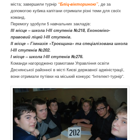
міста; завершили турнір
“Бліц-вікториною”
, де за
допомогою кубика капітани отримали різні теми для своїх
команд.
Перемогу здобули 5 навчальних закладів:
ІІІ місце – школа І-ІІІ ступенів №218, Економіко-
правовий ліцей І-ІІІ ступенів.
ІІ місце – Гімназія «Троєщина» та спеціалізована школа
І-ІІІ ступенів №202.
І місце – школа І-ІІІ ступенів №276.
Команди нагороджено грамотами Управління освіти
Деснянської районної в місті Києві державної адміністрації,
вони отримали путівки на міський конкурс “Інтелект-турнір”.