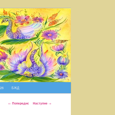
026
БЖД
Н
←
Попереднє
Наступне
→
а