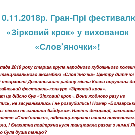
10.11.2018р. Гран-Прі фестивал
«Зірковий крок» у вихованок
«Слов’яночки»!
пада 2018 року старша група народного художнього колек
о танцювального ансамблю «Слов’яночка» Центру дитячої
 творчості Деснянського району міста Києва вирушила до
раїнський фестиваль-конкурс «Зірковий крок».
ат це дійсно був «Зірковий крок». Вони жодного разу не
ись, не засумнівались і не розгубились! Номер «Болгарськ
и» нікого не залишив байдужим. Навіть декорації, захопив
істю «Слов’яночки», підтанцьовували нашим вихованкам.
и, і блакитна повітряна куля танцювала разом з ними! Я
то була душа танцю?