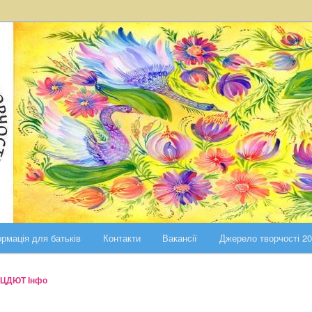
ста Києва
ського району міста Києва
рмація для батьків
Контакти
Вакансії
Джерело творчості 2
ЦДЮТ Інфо