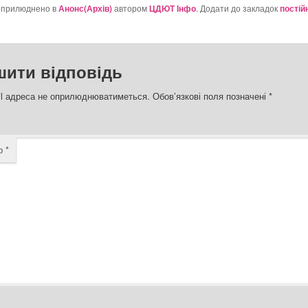
оприлюднено в
Анонс(Архів)
автором
ЦДЮТ Інфо
. Додати до закладок
постій
шити відповідь
l адреса не оприлюднюватиметься.
Обов’язкові поля позначені
*
ар
*