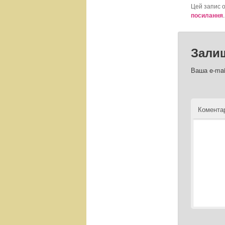
Цей запис 
посилання
.
Зали
Ваша e-mai
Комент