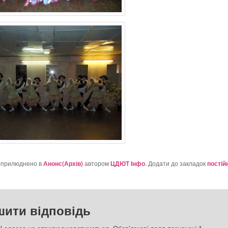
оприлюднено в
Анонс(Архів)
автором
ЦДЮТ Інфо
. Додати до закладок
постій
шити відповідь