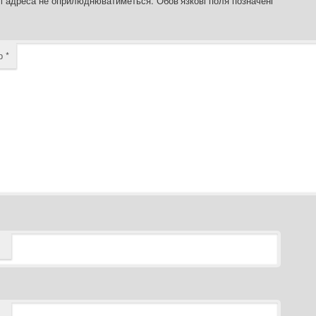
l адреса не оприлюднюватиметься.
Обов’язкові поля позначені
*
ар
*