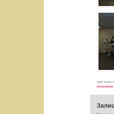
Цей запис 
посилання
.
Зали