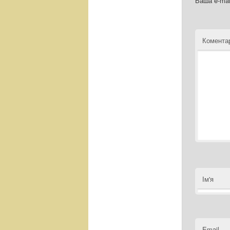
Ваша e-mai
Комент
Ім'я
Email