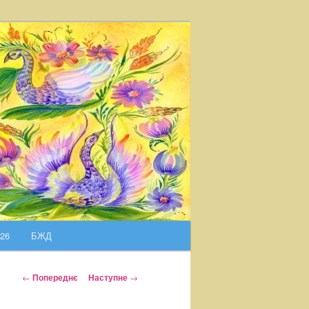
026
БЖД
Н
←
Попереднє
Наступне
→
а