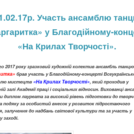
1.02.17р. Участь ансамблю тан
ргаритка» у Благодійному-конц
«На Крилах Творчості».
о 2017 року зразковий художній колектив ансамбль танцю
ритка»
брав участь у Благодійному-концерті Всеукраїнськ
«На Крилах Творчості»
алю мистецтв
, який проходив у
ій залі Академії праці і соціальних відносин. Вихованці ан
ли
диплом лауреата за високий рівень підготовки до творч
а подяку за особистий внесок у розвиток підростаючого
я, залучення до надбань світової культури та за участь у
 заході.