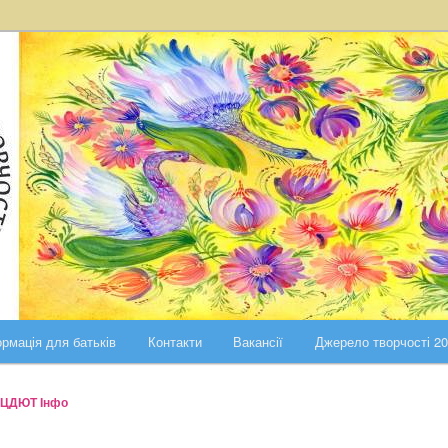
ста Києва
ського району міста Києва
рмація для батьків
Контакти
Вакансії
Джерело творчості 2
ЦДЮТ Інфо