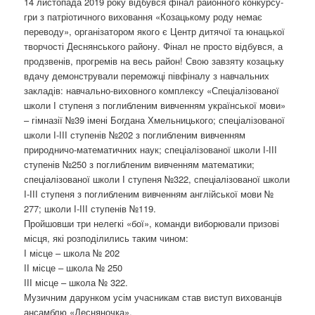
14 листопада 2019 року відбувся фінал районного конкурсу-
о
гри з патріотичного виховання «Козацькому роду немає
з
переводу», організатором якого є Центр дитячої та юнацької
а
творчості Деснянського району. Фінал не просто відбувся, а
п
продзвенів, прогремів на весь район! Свою завзяту козацьку
и
вдачу демонстрували переможці півфіналу з навчальних
с
закладів: навчально-виховного комплексу «Спеціалізованої
а
школи І ступеня з поглибленим вивченням української мови»
х
– гімназії №39 імені Богдана Хмельницького; спеціалізованої
школи І-ІІІ ступенів №202 з поглибленим вивченням
природничо-математичних наук; спеціалізованої школи І-ІІІ
ступенів №250 з поглибленим вивченням математики;
спеціалізованої школи І ступеня №322, спеціалізованої школи
І-ІІІ ступеня з поглибленим вивченням англійської мови №
277; школи І-ІІІ ступенів №119.
Пройшовши три нелегкі «бої», команди виборювали призові
місця, які розподілились таким чином:
І місце – школа № 202
ІІ місце – школа № 250
ІІІ місце – школа № 322.
Музичним дарунком усім учасникам став виступ вихованців
ансамблю «Десняночка».