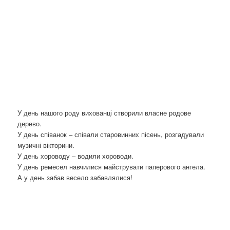
У день нашого роду вихованці створили власне родове
дерево.
У день співанок – співали старовинних пісень, розгадували
музичні вікторини.
У день хороводу – водили хороводи.
У день ремесел навчилися майструвати паперового ангела.
А у день забав весело забавлялися!