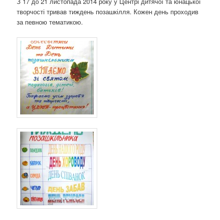
З 17 до 21 листопада 2014 року у Центрі дитячої та юнацької
о
творчості тривав тиждень позашкілля. Кожен день проходив
з
за певною тематикою.
а
п
и
с
а
х