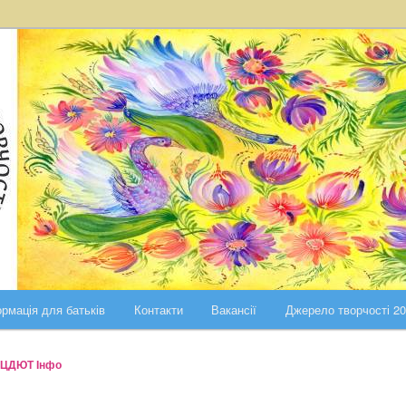
ста Києва
ського району міста Києва
рмація для батьків
Контакти
Вакансії
Джерело творчості 2
ЦДЮТ Інфо