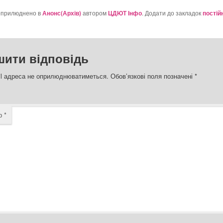
оприлюднено в
Анонс(Архів)
автором
ЦДЮТ Інфо
. Додати до закладок
постій
шити відповідь
l адреса не оприлюднюватиметься.
Обов’язкові поля позначені
*
ар
*