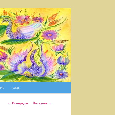
026
БЖД
Н
←
Попереднє
Наступне
→
а