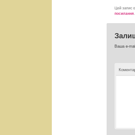
Цей запис 
посилання
.
Зали
Ваша e-mai
Комент