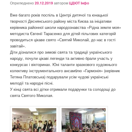
о
Оприлюднено
20.12.2019
автором
ЦДЮТ Інфо
з
а
Вже багато років поспіль в Центрі дитячої та юнацької
п
творчості Деснянського району міста Києва за ініціативи
и
керівника районної школи народознавства «Рідна земле моя»
с
методиста Євгенії Тарасенко для дітей пільгових категорій
а
проводиться цікаве свято «Святий Миколай, до нас в гості
х
завітай».
Діти дізналися про зимові свята та традиції українського
народу, почули цікаві легенди та активно брали участь у
конкурсах і вікторинах. Юні таланти зразкового художнього
колективу інструментального ансамблю «Гармонія» (керівник
Тетяна Платовська) подарували усім чудові українські
мелодії та народні пісні.
У кінці свята всі дітки отримали подарунки та солодощі до
свята Святого Миколая.