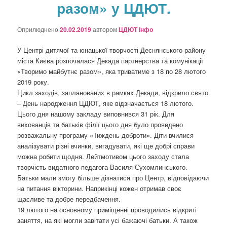
разом» у ЦДЮТ.
о
з
а
Оприлюднено
20.02.2019
автором
ЦДЮТ Інфо
п
и
У Центрі дитячої та юнацької творчості Деснянського району
с
міста Києва розпочалася Декада партнерства та комунікації
а
«Творимо майбутнє разом», яка триватиме з 18 по 28 лютого
х
2019 року.
Цикл заходів, запланованих в рамках Декади, відкрило свято
– День народження ЦДЮТ, яке відзначається 18 лютого.
Цього дня нашому закладу виповнився 31 рік. Для
вихованців та батьків філії цього дня було проведено
розважальну програму «Тиждень доброти». Діти вчилися
аналізувати різні вчинки, вигадувати, які ще добрі справи
можна робити щодня. Лейтмотивом цього заходу стала
творчість видатного педагога Василя Сухомлинського.
Батьки мали змогу більше дізнатися про Центр, відповідаючи
на питання вікторини. Наприкінці кожен отримав своє
щасливе та добре передбачення.
19 лютого на основному приміщенні проводились відкриті
заняття, на які могли завітати усі бажаючі батьки. А також