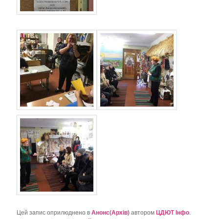
Цей запис оприлюднено в
Анонс(Архів)
автором
ЦДЮТ Інфо
.