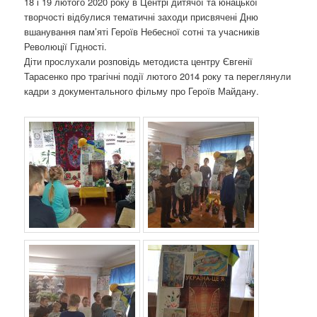
18 і 19 лютого 2020 року в Центрі дитячої та юнацької
о
творчості відбулися тематичні заходи присвячені Дню
з
вшанування пам’яті Героїв Небесної сотні та учасників
а
Революції Гідності.
п
Діти прослухали розповідь методиста центру Євгенії
и
Тарасенко про трагічні події лютого 2014 року та переглянули
с
кадри з документального фільму про Героїв Майдану.
а
х