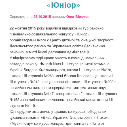
«Юніор»
о
з
а
Оприлюднено
25.10.2015
автором
Олег Бірюков
п
и
22 жовтня 2015 року відбувся відбірковий тур районної
с
пізнавально-розважального конкурсу «Юніор»,
а
організаторами якого є Центр дитячої та юнацької творчості
х
Деснянського району та Управління освіти Деснянської
районної в місті Києві державної адміністрації.
У відбірковому турі брали участь 8 команд навчальних
закладів району: гімназії №39 І-ІІІ ступенів імені гетьмана
України Богдана Хмельницького, школи І-ІІІ ступенів №276,
школи І-ІІІ ступенів №263 імені Євгена Коновальця, школи І-
ІІІ ступенів №212, спеціалізованої школи І-ІІІ ступенів №202 з
поглибленим вивченням природничо-математичних наук,
школи І-ІІІ ступенів №147, спеціалізованої школи І-ІІІ ступенів
№152 з поглибленим вивченням англійської мови, школи І-ІІІ
ступенів №119.
Юні ерудити змагались у цікавих конкурсах, об’єднаних
цікавими темами: «Дива України», бліц-вікторині «Птахи»,
«Музичному» конкурсі, конкурсі для капітанів «Патріот