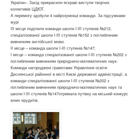
України». Захід прикрасили яскраві виступи творчих
колективів ЦДЮТ.
А перемогу здобули 4 найрозумніші команди. За підсумками
журі
ІІІ місце поділили команди школи І-ІІІ ступенів №212,
спеціалізованої школи І-ІІІ ступенів №152 з поглибленим
вивченням англійської мови;
ІІ місце – команда школи І-ІІІ ступенів №147;
І місце – команда спеціалізованої школи І-ІІІ ступенів №202 з
поглибленим вивченням природничо-математичних наук.
Команди нагороджені грамотами Управління освіти
Деснянської районної в місті Києві державної адміністрації, а
команди спеціалізованої школи І-ІІІ ступенів №202 з
поглибленим вивченням природничо-математичних наук та
школи І-ІІІ ступенів №147отримала путівку на міський конкурс
юних ерудитів.