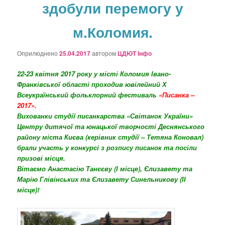
здобули перемогу у
о
з
а
м.Коломия.
п
и
Оприлюднено
25.04.2017
автором
ЦДЮТ Інфо
с
а
22-23 квітня 2017 року у місті Коломия Івано-
х
Франківської області проходив ювілейний Х
Всеукраїнський фольклорний фестиваль
«Писанка –
2017».
Вихованки студії писанкарства «Світанок України»
Центру дитячої та юнацької творчості Деснянського
району міста Києва (керівник студії – Тетяна Коновал)
брали участь у конкурсі з розпису писанок та посіли
призові місця.
Вітаємо Анастасію Танєєву (І місце), Єлизавету та
Марію Глівінських та Єлизавету Синельникову (ІІ
місце)!