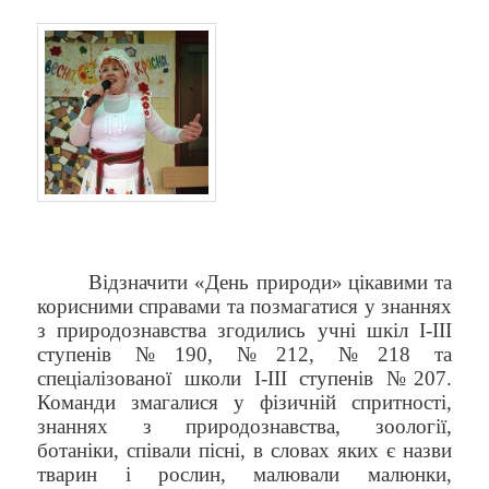
Відзначити
«День природи»
цікавими та
корисними справами та позмагатися у знаннях
з природознавства згодились учні шкіл І-ІІІ
ступенів №190, №212, №218 та
спеціалізованої школи І-ІІІ ступенів №207.
Команди змагалися у фізичній спритності,
знаннях з природознавства, зоології,
ботаніки, співали пісні, в словах яких є назви
тварин і рослин, малювали малюнки,