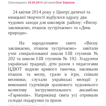
о
Оприлюднено
24.04.2014
автором
Олег Бірюков
з
а
24 квітня 2014 року у Центрі дитячої та
п
юнацької творчості відбулося одразу два
и
чудових заходи для школярів
району: «Весну
с
закликаємо, пташок зустрічаємо» та «День
а
природи».
х
На народознавче свято
«Весну
закликаємо, пташок зустрічаємо»
завітали
учні спеціалізованої школи І-ІІІ ступенів №
202 та школи І-ІІІ ступенів № 192. Згадуючи
українські традиції, діти разом з педагогами
ЦДЮТ водили кривого таночка, закликали
пташок та весну, грали в ігри, співали
веснянки, слухали українські мелодії у
виконанні гуртківців зразкового художнього
колективу інструментального ансамблю
«Гармонія». Наприкінці свята усі отримали
солодкі
подарунки та призи
.