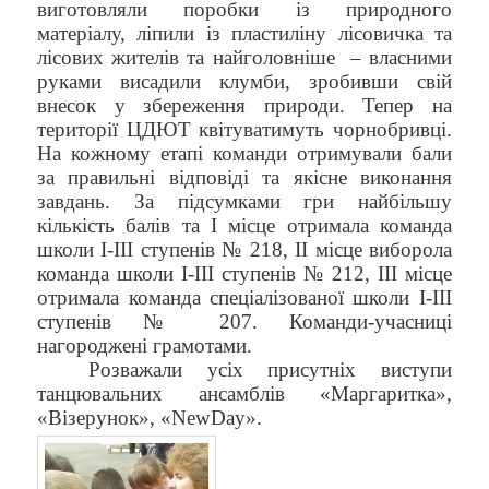
виготовляли поробки із природного
матеріалу, ліпили із пластиліну лісовичка та
лісових жителів та найголовніше
– власними
руками висадили клумби, зробивши свій
внесок у збереження природи. Тепер на
території ЦДЮТ квітуватимуть чорнобривці.
На кожному етапі команди отримували бали
за правильні відповіді та якісне виконання
завдань. За підсумками гри найбільшу
кількість балів та І місце отримала команда
школи І-ІІІ ступенів № 218, ІІ місце виборола
команда школи І-ІІІ ступенів № 212, ІІІ місце
отримала команда спеціалізованої школи І-ІІІ
ступенів № 207. Команди-учасниці
нагороджені грамотами.
Розважали усіх присутніх виступи
танцювальних ансамблів «Маргаритка»,
«Візерунок», «
New
Day
».