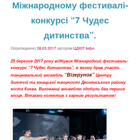
Міжнародному фестивалі-
о
з
а
конкурсі “7 Чудес
п
и
дитинства”.
с
а
х
Оприлюднено
28.03.2017
автором
ЦДЮТ Інфо
25 березня 2017 року відбувся Міжнародний фестиваль-
конкурс “7 Чудес дитинства”, в якому брав участь
“Візерунок”
танцювальний ансамбль
Центру
дитячої та юнацької творчості Деснянського району
міста Києва. Вихованці ансамблю здобули два перших
місця. Вітаємо колектив з гарним результатом!