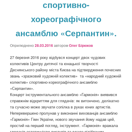
спортивно-
о
з
а
хореографічного
п
и
ансамблю «Серпантин».
с
а
х
Оприлюднено
28.03.2016
автором
Олег Бірюков
27 березня 2016 року відбувся концерт двох чудових
колективів Центру дитячої та юнацької творчості
Деснянського району міста Києва на підтвердження почесних
звань «зразковий художній колектив» та «народний художній
колектив» спортивно-хореографічного ансамблю
«Серпантин».
Концерт інструментального ансамблю «Гармонія» виявився
справжнім відкриттям для глядачів: як витончено, делікатно
та сучасно може звучати сопілка в руках юних артистів.
Неперевершено пролунав у виконанні вихованців ансамблю
«Гармонія» Гімн України, нового звучання йому надав цей,
простий на перший погляд, інструмент. «Гармонія» вражала
глядачів естетичністю виступів та вдало підібраним