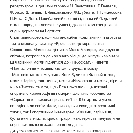
репертуаром: відомими творами М.Леонтовича, Г.Генделя,
Ф.Баха, Д.Качині, П.Чайковського, Ф.Шуберта, Т.Гуммессона,
Н.Рота, Є.Дога. Невибагливій сопілці підвласний будь-який
стиль: народні, класичні, сучасні, джазові композиції, які зі
сцени дарували юні артисти.
Спортивно-хореографічний ансамбль «Серпантин» підготував
театралізовану виставу «Крізь світи до королівства
Серпантин». Маленька дівчинка Маша Мандрик, мандруючи
світами, потрапила до чарівного місця, де живуть чарівники.
Ці чарівники могли піднятися до «Небосхилу», чинити
«Протистояння» темним силам, відчувати кожну
«Миттєвість» та «Імпульс». Вони були як «Вільний птах»,
мали «Чарівну фантазію», могли «Намалювати мрію», вірили
у «Майбуття» та у те, що «Все можливо». Це яскраві
спортивно-хореографічні номери чарівників королівства
«Серпантин» – вихованців ансамблю. Юні артисти уміло
володіють як своїм тілом, виконуючи складні акробатичні
трюки, так і спортивним інвентарем: м’ячами, стрічками,
булавами. Легкість, краса, грація, майстерність панували на
сцені, викликаючи захоплення глядачів.
Дякуємо артистам, керівникам колективів за подаровані