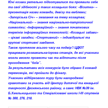
Юні козаки ретельно підготувалися та проявили себе
та свої здібності у таких козацьких боях: «Візитка» –
презентація назви команди, девізу та емблеми;
«Запорізька Січ» – змагання на тему козацтва;
«Національний» – знання національно-патріотичної
символіки; «Інформаційний» – знання початкових
термінів інформаційних технологій; «Козацькі забави»
– цікаві загадки; «Спортивний» – індивідуальні та
групові спортивні завдання.
Також протягом всього часу на подвір’ї ЦДЮТ
працювала розважальна-ігрова станція, де всі учасники
могли весело провести час та відпочити після
проходження “боїв”.
За результатами всіх конкурсів було обрано 5 команд
переможців, які пройшли до фіналу.
Учасники відбіркового туру були нагороджені
грамотами за участь від Центру дитячої та юнацької
творчості Деснянського району, а саме: НВК №39 ім.
Б.Хмельницького та Спеціалізовані школи І-ІІІ ступенів
№ 300, 276, 218.