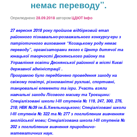
немає переводу”.
о
з
а
Оприлюднено
28.09.2018
автором
ЦДЮТ Інфо
п
и
27 вересня 2018 року пройшов відбірковий етап
с
районного пізнавально-розважального конкурсу-гри з
а
патріотичного виховання “Козацькому роду немає
х
переводу”, організаторами якого є Центр дитячої та
юнацької творчості Деснянського району та
Управління освіти Деснянської районної в місті Києві
державної адміністрації .
Програмою було передбачено проведення заходу на
свіжому повітрі, різноманітні рухливі, спортивні,
танцювальні елементи та ігри. Участь взяли
навчальні заходи Лісового масиву та Троєщини:
Спеціалізовані школи І-ІІІ ступенів № 119, 247, 300, 276,
218; НВК №39 ім.Б.Хмельницького; Спеціалізовані школи
І-ІІІ ступенів № 322 та № 277 з поглибленим вивченням
англійської мови; Спеціалізована школа І-ІІІ ступенів №
202 з поглибленим вивчення природничо-
математичних наук.