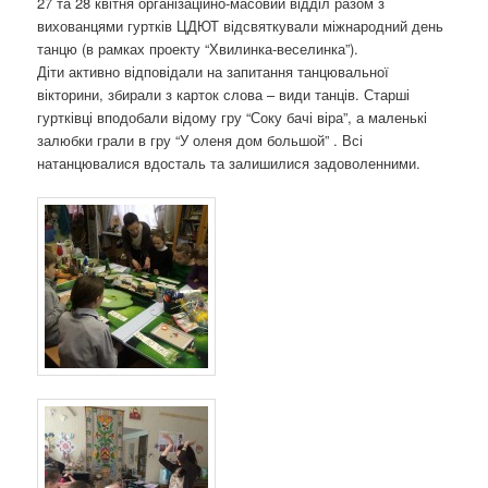
27 та 28 квітня організаційно-масовий відділ разом з
о
вихованцями гуртків ЦДЮТ відсвяткували міжнародний день
з
танцю (в рамках проекту “Хвилинка-веселинка”).
а
Діти активно відповідали на запитання танцювальної
п
вікторини, збирали з карток слова – види танців. Старші
и
гуртківці вподобали відому гру “Соку бачі віра”, а маленькі
с
залюбки грали в гру “У оленя дом большой” . Всі
а
натанцювалися вдосталь та залишилися задоволенними.
х