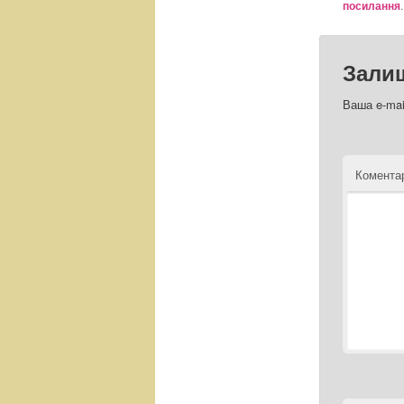
посилання
.
Зали
Ваша e-mai
Комент