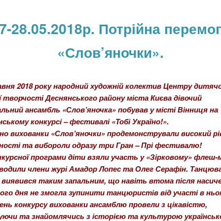
7-28.05.2018р. Потрійна перемо
«Слов’яночки».
авня 2018 року народний художній колектив Центру дитячо
 творчості Деснянського району міста Києва дівочий
ьний ансамбль «Слов’яночка» побував у місті Вінниця на
нському конкурсі – фестивалі «Тобі Україно!».
но вихованки «Слов’яночки» продемонстрували високий рі
ості та вибороли одразу три Гран – Прі фестивалю!
нкурсної програми діти взяли участь у «Зірковому» флеш-м
водили члени журі Амадор Лопес та Олег Серафін. Танцюв
виявився таким запальним, що навіть втома після насич
ого дня не змогла зупинити танцюристів від участі в ньо
ень конкурсу вихованки ансамблю провели з цікавістю,
ючи та знайомлячись з історією та культурою українськ