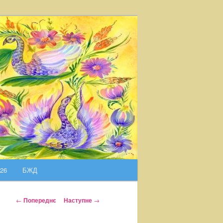
026
БЖД
Н
←
Попереднє
Наступне
→
а