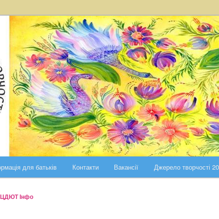
ста Києва
ського району міста Києва
рмація для батьків
Контакти
Вакансії
Джерело творчості 2
ЦДЮТ Інфо