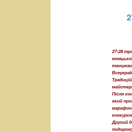
н
е
2
м
е
н
ю
27-28 тр
юнацької
танцювал
Всеукраї
Традицій
майстерн
Після ко
який про
марафон 
конкурсн
Другий д
подорожу