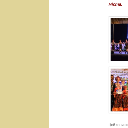
міста.
Цей запис 