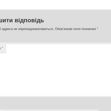
шити відповідь
l адреса не оприлюднюватиметься.
Обов’язкові поля позначені
*
ар
*