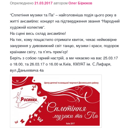
о
Оприлюднено
21.03.2017
автором
Олег Бірюков
з
а
“Сплетіння музики та Па” – найголовніша подія цього року в
п
житті ансамблю: концерт на підтвердження звання “Народний
и
художній колектив”.
с
На сцені весь склад ансамблю!
а
На тих, кому пощастило отримати квиток, чекає неймовірне
х
занурення у дивовижний світ танцю, музики і краси, подорож
країнами світу, та п’ять прем’єр!
Беріть з собою гарний настрій, а ми чекаємо на вас 25.03.17
о 18.00, та 26.03.17 о 16.00 м.Київ, КМУАТ ім. С.Лифаря,
вул.Данькевича 4а