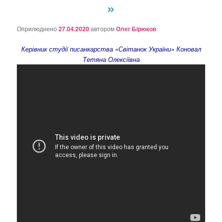
»
о
з
а
Оприлюднено
27.04.2020
автором
Олег Бірюков
п
и
Керівник студії писанкарства «Світанок України»
Коновал
с
Тетяна Олексіївна
а
х