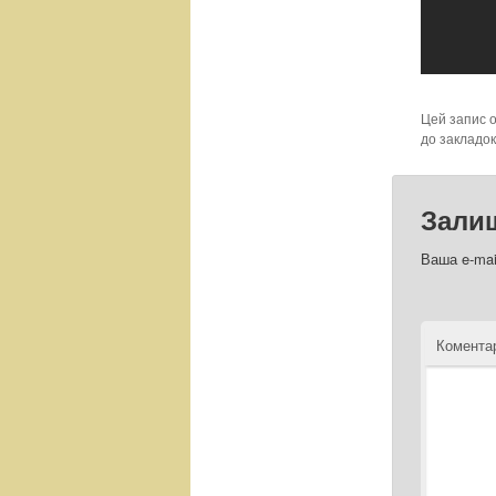
Цей запис 
до закладо
Зали
Ваша e-mai
Комент