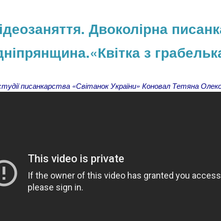
ідеозаняття. Двоколірна писанк
ніпрянщина.«Квітка з грабель
студії писанкарства «Світанок України» Коновал Тетяна Олекс