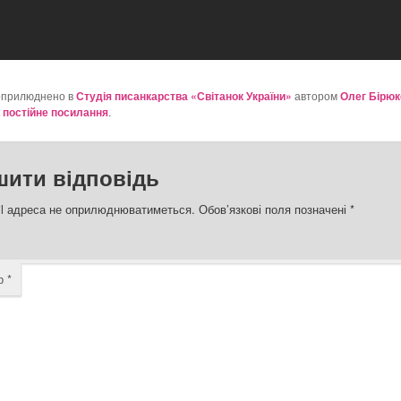
оприлюднено в
Студія писанкарства «Світанок України»
автором
Олег Бірюк
к
постійне посилання
.
шити відповідь
l адреса не оприлюднюватиметься.
Обов’язкові поля позначені
*
ар
*