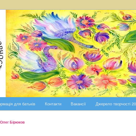
ста Києва
ського району міста Києва
рмація для батьків
Контакти
Вакансії
Джерело творчості 2
Олег Бірюков