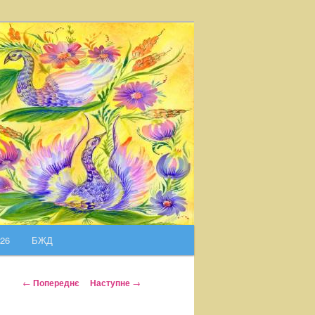
026
БЖД
Н
←
Попереднє
Наступне
→
а